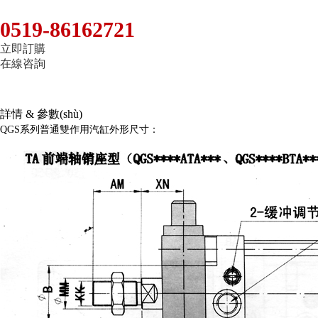
0519-86162721
立即訂購
在線咨詢
詳情 & 參數(shù)
QGS系列普通雙作用汽缸外形尺寸：