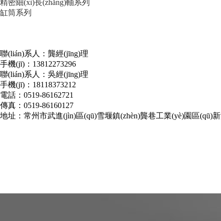
精密細(xì)長(zhǎng)軸系列
缸筒系列
聯(lián)系人：龔經(jīng)理
手機(jī)：13812273296
聯(lián)系人：吳經(jīng)理
手機(jī)：18118373212
電話：0519-86162721
傳真：0519-86160127
地址：常州市武進(jìn)區(qū)雪堰鎮(zhèn)龔巷工業(yè)園區(qū)新