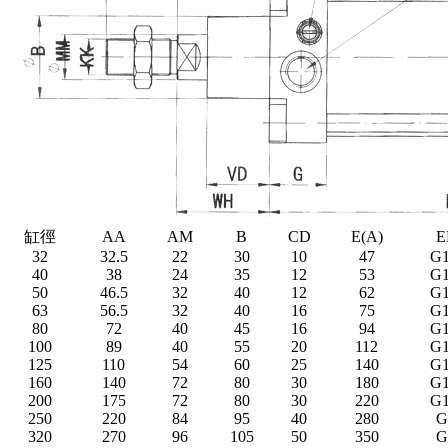
缸徑
AA
AM
B
CD
E(A)
E
32
32.5
22
30
10
47
G1
40
38
24
35
12
53
G1
50
46.5
32
40
12
62
G1
63
56.5
32
40
16
75
G1
80
72
40
45
16
94
G1
100
89
40
55
20
112
G1
125
110
54
60
25
140
G1
160
140
72
80
30
180
G1
200
175
72
80
30
220
G1
250
220
84
95
40
280
G
320
270
96
105
50
350
G