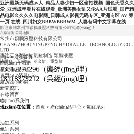
亚洲最新无码成av人_精品人妻少妇一区偷拍视频_国色天香久久
爱_亚洲成年看片在线观看_欧洲美熟女乱又伦AA片试看_国产精
品电影久久久久电影网_日韩成人影视无码专区_亚洲专区 AV 第
一页 在线_四川妇女BBBWBBBWM_人妻有码中文字幕在线
歡迎來到常州市穎鵬液壓科技有限公司官網(wǎng)！
在線咨詢
公司地圖
常州市穎鵬液壓科技有限公司
CHANGZHOU YINGPENG HYDRAULIC TECHNOLOGY CO.,
LTD.
專注于各類油缸氣缸制造
穎鵬液壓
網(wǎng)站首頁
液壓缸、工程缸、冶金缸、重型缸
關(guān)于我們
13812273296（龔經(jīng)理）
產(chǎn)品中心
資質(zhì)榮譽(yù)
18118373212（吳經(jīng)理）
廠房設(shè)備
新聞資訊
在線留言
聯(lián)系我們
現(xiàn)在位置：
首頁
>
產(chǎn)品中心
>
氣缸系列
油缸系列
氣缸系列