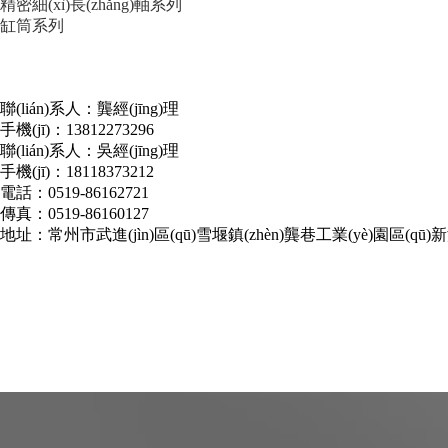
精密細(xì)長(zhǎng)軸系列
缸筒系列
聯(lián)系人：龔經(jīng)理
手機(jī)：13812273296
聯(lián)系人：吳經(jīng)理
手機(jī)：18118373212
電話：0519-86162721
傳真：0519-86160127
地址：常州市武進(jìn)區(qū)雪堰鎮(zhèn)龔巷工業(yè)園區(qū)新