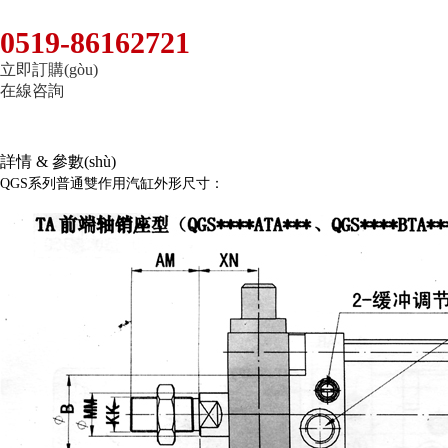
0519-86162721
立即訂購(gòu)
在線咨詢
詳情 & 參數(shù)
QGS系列普通雙作用汽缸外形尺寸：