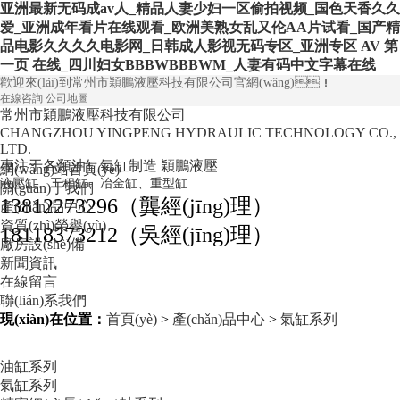
亚洲最新无码成av人_精品人妻少妇一区偷拍视频_国色天香久久
爱_亚洲成年看片在线观看_欧洲美熟女乱又伦AA片试看_国产精
品电影久久久久电影网_日韩成人影视无码专区_亚洲专区 AV 第
一页 在线_四川妇女BBBWBBBWM_人妻有码中文字幕在线
歡迎來(lái)到常州市穎鵬液壓科技有限公司官網(wǎng)！
在線咨詢
公司地圖
常州市穎鵬液壓科技有限公司
CHANGZHOU YINGPENG HYDRAULIC TECHNOLOGY CO.,
LTD.
專注于各類油缸氣缸制造
穎鵬液壓
網(wǎng)站首頁(yè)
液壓缸、工程缸、冶金缸、重型缸
關(guān)于我們
13812273296（龔經(jīng)理）
產(chǎn)品中心
資質(zhì)榮譽(yù)
18118373212（吳經(jīng)理）
廠房設(shè)備
新聞資訊
在線留言
聯(lián)系我們
現(xiàn)在位置：
首頁(yè)
>
產(chǎn)品中心
>
氣缸系列
油缸系列
氣缸系列