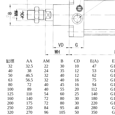
缸徑
AA
AM
B
CD
E(A)
E
32
32.5
22
30
10
47
G1
40
38
24
35
12
53
G1
50
46.5
32
40
12
62
G1
63
56.5
32
40
16
75
G1
80
72
40
45
16
94
G1
100
89
40
55
20
112
G1
125
110
54
60
25
140
G1
160
140
72
80
30
180
G1
200
175
72
80
30
220
G1
250
220
84
95
40
280
G
320
270
96
105
50
350
G