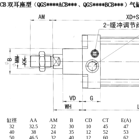
缸徑
AA
AM
B
CD
CT
E(A)
32
32.5
22
30
10
45
47
40
38
24
35
12
52
53
50
46.5
32
40
12
60
62