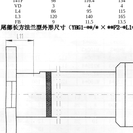
14TF
98
116.4
134
VD
3
4
4
L4
86
95
115
L3
120
140
165
FB
9
11.5
13.5