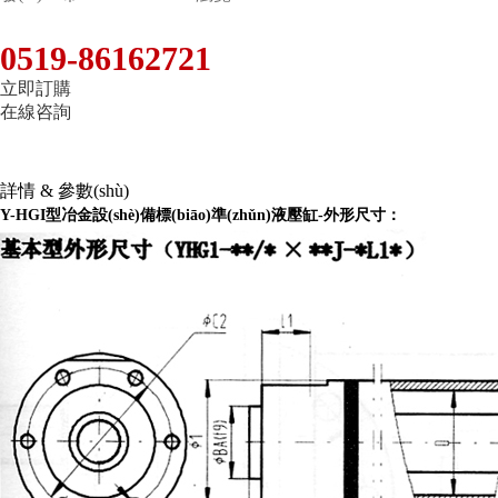
0519-86162721
立即訂購
在線咨詢
詳情 & 參數(shù)
Y-HGI型冶金設(shè)備標(biāo)準(zhǔn)液壓缸-外形尺寸：