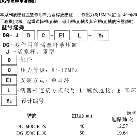
DG型車輛用液壓缸
本系列液壓缸是雙作用單活塞桿液壓缸，工作壓力為16MPa,缸徑ф40~ф200m
工程機(jī)械、起重運輸機(jī)械、礦山機(jī)械及其它機(jī)械的液壓傳動
活塞
型號
缸徑(mm)
無桿側(cè)
40
12.57
DG-J40C-E1※
50
19.64
DG-J50C-E1※