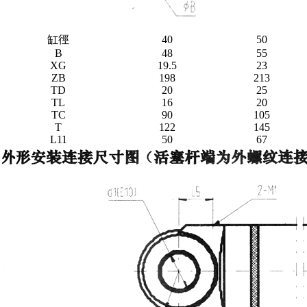
缸徑
40
50
B
48
55
XG
19.5
23
ZB
198
213
TD
20
25
TL
16
20
TC
90
105
T
122
145
L11
50
67