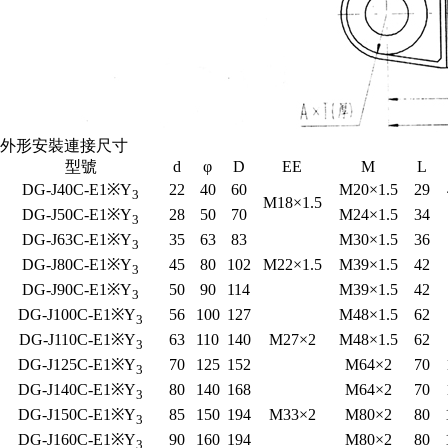
外形安裝連接尺寸
型號
d
φ
D
EE
M
L
DG-J40C-E1※Y
22
40
60
M20×1.5
29
3
M18×1.5
DG-J50C-E1※Y
28
50
70
M24×1.5
34
3
DG-J63C-E1※Y
35
63
83
M30×1.5
36
3
DG-J80C-E1※Y
45
80
102
M22×1.5
M39×1.5
42
3
DG-J90C-E1※Y
50
90
114
M39×1.5
42
3
DG-J100C-E1※Y
56
100
127
M48×1.5
62
3
DG-J110C-E1※Y
63
110
140
M27×2
M48×1.5
62
3
DG-J125C-E1※Y
70
125
152
M64×2
70
3
DG-J140C-E1※Y
80
140
168
M64×2
70
3
DG-J150C-E1※Y
85
150
194
M33×2
M80×2
80
3
DG-J160C-E1※Y
90
160
194
M80×2
80
3