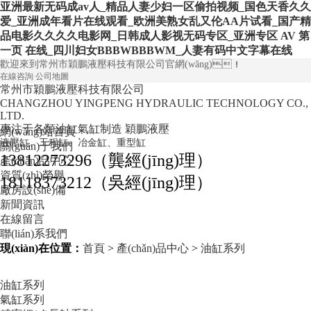
亚洲最新无码成av人_精品人妻少妇一区偷拍视频_国色天香久久
爱_亚洲成年看片在线观看_欧洲美熟女乱又伦AA片试看_国产精
品电影久久久久电影网_日韩成人影视无码专区_亚洲专区 AV 第
一页 在线_四川妇女BBBWBBBWM_人妻有码中文字幕在线
歡迎來到常州市穎鵬液壓科技有限公司官網(wǎng)！
在線咨詢
公司地圖
常州市穎鵬液壓科技有限公司
CHANGZHOU YINGPENG HYDRAULIC TECHNOLOGY CO.,
LTD.
專注于各類油缸氣缸制造
穎鵬液壓
網(wǎng)站首頁
液壓缸、工程缸、冶金缸、重型缸
關(guān)于我們
13812273296（龔經(jīng)理）
產(chǎn)品中心
資質(zhì)榮譽
18118373212（吳經(jīng)理）
廠房設(shè)備
新聞資訊
在線留言
聯(lián)系我們
現(xiàn)在位置：
首頁
>
產(chǎn)品中心
>
油缸系列
油缸系列
氣缸系列